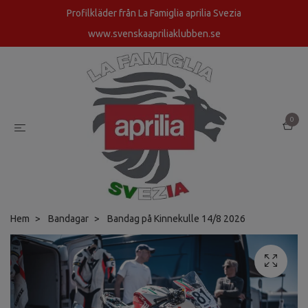
Profilkläder från La Famiglia aprilia Svezia
www.svenskaapriliaklubben.se
0
Hem
Bandagar
Bandag på Kinnekulle 14/8 2026