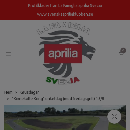
Profilkläder från La Famiglia aprilia Svezia
www.svenskaapriliaklubben.se
0
Hem
Grusdagar
"Kinnekulle Kring" enkeldag (med fredagsgrill) 15/8