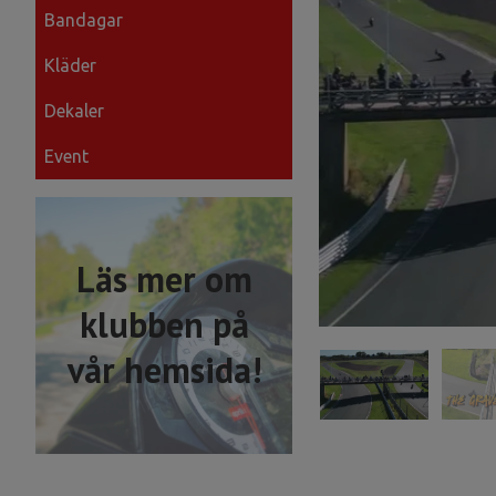
Bandagar
Kläder
Dekaler
Event
Läs mer om
klubben på
vår hemsida!