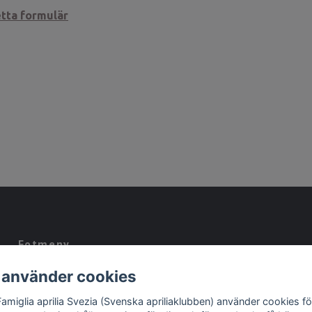
detta formulär
Fotmeny
 använder cookies
Kontakt
Köpvillkor
Famiglia aprilia Svezia (Svenska apriliaklubben) använder cookies fö