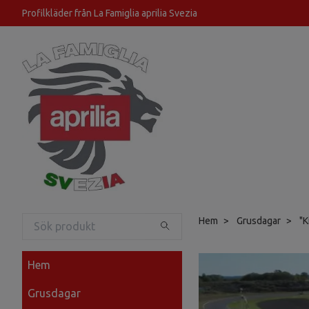
Profilkläder från La Famiglia aprilia Svezia
Hem
Grusdagar
"K
Hem
Grusdagar