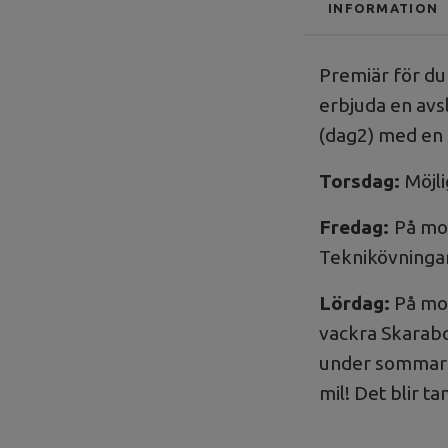
INFORMATION
Premiär för dub
erbjuda en avs
(dag2) med en l
Torsdag:
Möjli
Fredag:
På mor
Teknikövningar 
Lördag:
På mor
vackra Skarabo
under sommare
mil! Det blir t