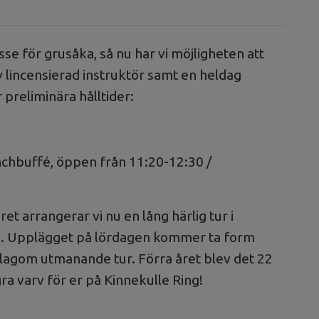
se för grusåka, så nu har vi möjligheten att
 lincensierad instruktör samt en heldag
preliminära hålltider:
nchbuffé, öppen från 11:20-12:30 /
t arrangerar vi nu en lång härlig tur i
/8. Upplägget på lördagen kommer ta form
gom utmanande tur. Förra året blev det 22
ra varv för er på Kinnekulle Ring!