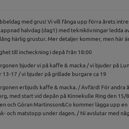
beldag med grus! Vi vill fånga upp förra årets intres
lappnad halvdag (dag1) med teknikövningar ledda av
ång härlig grustur. Mer detaljer kommer, men här är 
ghet till incheckning i depå från 18:00
gonen bjuder vi på kaffe & macka / vi bjuder på Lu
13-17 / vi bjuder på grillade burgare ca 19
gonen erbjuds kaffe & macka. / Avfärd! För andra åre
rg, med start vid depån på Kinnekulle Ring den 15
n och Göran Martinsson&Co kommer lägga upp en la
ank- och matstopp under dagen. / Ni avslutar med någ