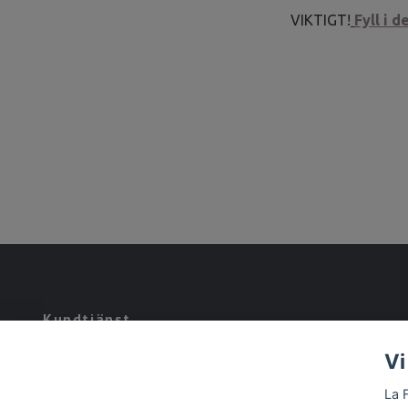
VIKTIGT!
Fyll i 
Kundtjänst
Vi
Tveka inte att kontakta oss på
shop@lafamigliaaprilia.se
.
La 
Detta är en demobutik.